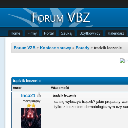
Home
Firmy
Portal
Szukaj
Użytkownicy
Kalendarz
Forum VZB
»
Kobiece sprawy
»
Porady
»
trądzik leczenie
trądzik leczenie
Autor
Wiadomość
Inca21
trądzik leczenie
Początkujący
da się wyleczyć trądzik? jakie preparaty w
tylko z leczeniem dermatologicznym czy s