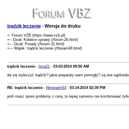
trądzik leczenie
- Wersja do druku
+- Forum VZB (
https://www.vzb.pl
)
+-- Dział: Kobiece sprawy (
/forum-26.html
)
+--- Dział: Porady (
/forum-31.html
)
+--- Wątek: trądzik leczenie (
/thread-68.html
)
trądzik leczenie
-
Inca21
-
03-03-2014
09:50 AM
da się wyleczyć trądzik? jakie preparaty wam pomogły? są one ogólnod
RE: trądzik leczenie
-
Ningswim53
-
03-14-2014
02:39 PM
jeśli masz spore problemy z cerą ,to lepiej samemu nie kombinować tylk