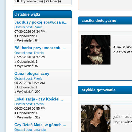
»
0
Użytkownik(ów) |
22
Gość(i)
Ostatnie wątki
ciastka dietetyczne
Jak duży pokój sprawdza s...
Ostatni post:
Planib
07-30-2026 07:34 PM
»
Odpowiedzi: 1
»
Wyświetleń: 64
znacie jaki
Ból barku przy unoszeniu ...
ciastka w
Ostatni post:
Trothin
07-27-2026 04:37 PM
»
Odpowiedzi: 1
»
Wyświetleń: 87
Obóz fotograficzny
Ostatni post:
Planib
06-27-2026 11:24 AM
»
Odpowiedzi: 1
szybkie gotowanie
»
Wyświetleń: 290
Lokalizacja - czy Kościel...
Ostatni post:
Trothin
06-23-2026 06:55 PM
»
Odpowiedzi: 1
jeśli musi
»
Wyświetleń: 319
błyskawicz
Czy Dzień Matki w górach ...
Ostatni post:
Lmandiu