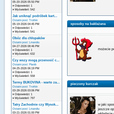
05-20-2026 05:50 PM
»
Odpowiedzi: 1
»
Wyświetleń: 542
Jak uniknąć podróbek kart...
Ostatni post:
Trothin
sposoby na bakłażana
05-19-2026 04:45 PM
»
Odpowiedzi: 1
»
Wyświetleń: 541
Obóz dla chłopaków
Ostatni post:
Lmandiu
04-27-2026 08:46 PM
możecie po
»
Odpowiedzi: 1
»
Wyświetleń: 632
Czy wszy mogą przenosić c...
Ostatni post:
Planib
04-25-2026 06:19 PM
»
Odpowiedzi: 1
»
Wyświetleń: 558
Termy BUKOVINA - warto za...
pieczony kurczak
Ostatni post:
Trothin
03-28-2026 03:06 PM
»
Odpowiedzi: 1
»
Wyświetleń: 797
Tatry Zachodnie czy Wysok...
w jaki spo
Ostatni post:
Lmandiu
jeszcze op
03-21-2026 01:00 PM
wkładacie 