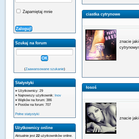
Zapamiętaj mnie
ciastka cytrynowe
znacie jak
Szukaj na forum
cytrynowym
(
Zaawansowane szukanie
)
Statystyki
łosoś
»
Użytkownicy: 29
»
Najnowszy użytkownik:
Inov
»
Wątków na forum: 386
»
Postów na forum: 707
Pełne statystyki
znacie jaki
Użytkownicy online
Aktualnie jest
22
użytkowników online.