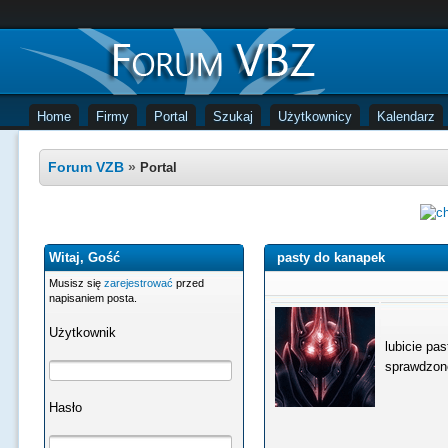
Home
Firmy
Portal
Szukaj
Użytkownicy
Kalendarz
Forum VZB
»
Portal
Witaj, Gość
pasty do kanapek
Musisz się
zarejestrować
przed
napisaniem posta.
Użytkownik
lubicie pas
sprawdzon
Hasło