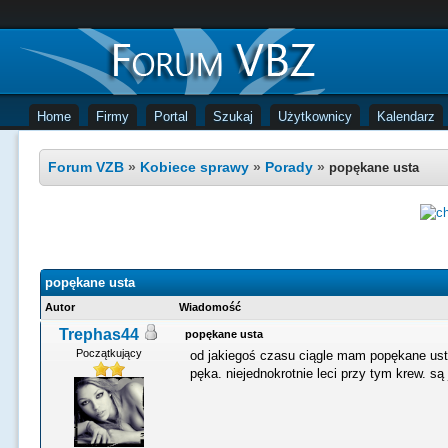
Home
Firmy
Portal
Szukaj
Użytkownicy
Kalendarz
Forum VZB
»
Kobiece sprawy
»
Porady
»
popękane usta
popękane usta
Autor
Wiadomość
Trephas44
popękane usta
Początkujący
od jakiegoś czasu ciągle mam popękane usta
pęka. niejednokrotnie leci przy tym krew. są 