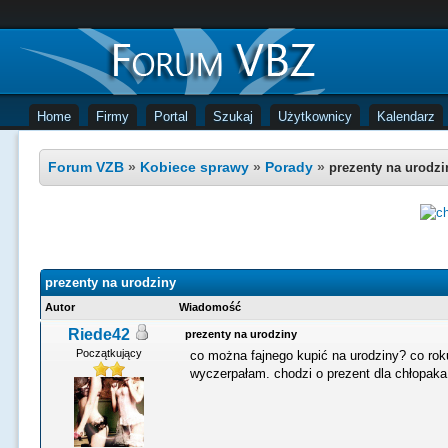
Home
Firmy
Portal
Szukaj
Użytkownicy
Kalendarz
Forum VZB
»
Kobiece sprawy
»
Porady
»
prezenty na urodzi
prezenty na urodziny
Autor
Wiadomość
Riede42
prezenty na urodziny
Początkujący
co można fajnego kupić na urodziny? co rok
wyczerpałam. chodzi o prezent dla chłopaka