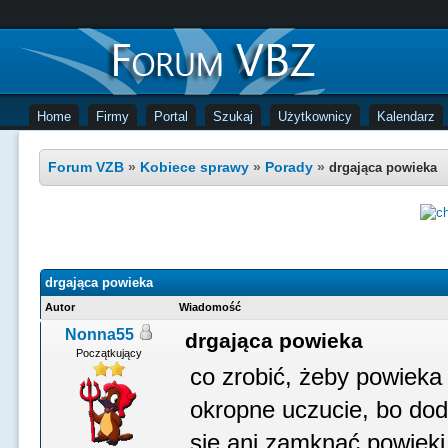
Home
Firmy
Portal
Szukaj
Użytkownicy
Kalendarz
Forum VZB
»
Kobiece sprawy
»
Porady
»
drgająca powieka
drgająca powieka
Autor
Wiadomość
Nonna55
drgająca powieka
Początkujący
co zrobić, żeby powieka 
okropne uczucie, bo dod
się ani zamknąć powieki,