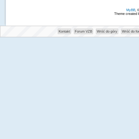
MyBB
, 
Theme created 
Kontakt
Forum VZB
Wróć do góry
Wróć do f