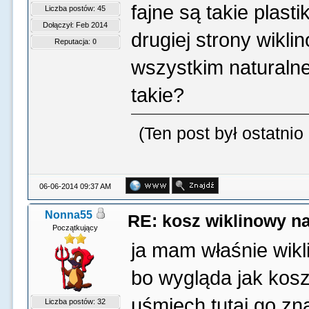
fajne są takie plast
Liczba postów: 45
Dołączył: Feb 2014
drugiej strony wikli
Reputacja:
0
wszystkim naturalne.
takie?
(Ten post był ostatn
06-06-2014 09:37 AM
Nonna55
RE: kosz wiklinowy na
Początkujący
ja mam właśnie wikli
bo wygląda jak kos
uśmiech tutaj go z
Liczba postów: 32