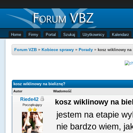
Home
Firmy
Portal
Szukaj
Użytkownicy
Kalendarz
Forum VZB
»
Kobiece sprawy
»
Porady
»
kosz wiklinowy na 
kosz wiklinowy na bieliznę?
Autor
Wiadomość
Riede42
kosz wiklinowy na bie
Początkujący
jestem na etapie wy
nie bardzo wiem, jak