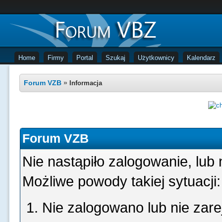
Home
Firmy
Portal
Szukaj
Użytkownicy
Kalendarz
Forum VZB
»
Informacja
Forum VZB
Nie nastąpiło zalogowanie, lub 
Możliwe powody takiej sytuacji:
Nie zalogowano lub nie zare