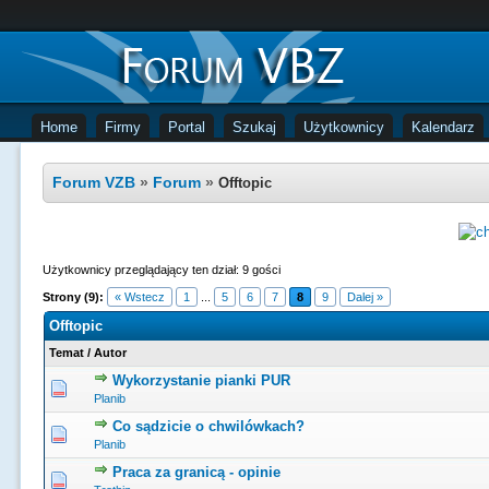
Home
Firmy
Portal
Szukaj
Użytkownicy
Kalendarz
Forum VZB
»
Forum
»
Offtopic
Użytkownicy przeglądający ten dział: 9 gości
Strony (9):
« Wstecz
1
...
5
6
7
8
9
Dalej »
Offtopic
Temat
/
Autor
Wykorzystanie pianki PUR
0 głosów - średnia ocena: 0 na 5 gwiazdek
1
2
3
4
5
Planib
Co sądzicie o chwilówkach?
0 głosów - średnia ocena: 0 na 5 gwiazdek
1
2
3
4
5
Planib
Praca za granicą - opinie
0 głosów - średnia ocena: 0 na 5 gwiazdek
1
2
3
4
5