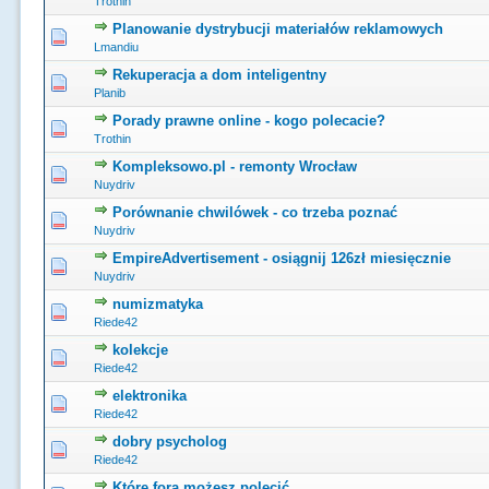
Trothin
Planowanie dystrybucji materiałów reklamowych
0 głosów - średnia ocena: 0 na 5 gwiazdek
1
2
3
4
5
Lmandiu
Rekuperacja a dom inteligentny
0 głosów - średnia ocena: 0 na 5 gwiazdek
1
2
3
4
5
Planib
Porady prawne online - kogo polecacie?
0 głosów - średnia ocena: 0 na 5 gwiazdek
1
2
3
4
5
Trothin
Kompleksowo.pl - remonty Wrocław
0 głosów - średnia ocena: 0 na 5 gwiazdek
1
2
3
4
5
Nuydriv
Porównanie chwilówek - co trzeba poznać
0 głosów - średnia ocena: 0 na 5 gwiazdek
1
2
3
4
5
Nuydriv
EmpireAdvertisement - osiągnij 126zł miesięcznie
0 głosów - średnia ocena: 0 na 5 gwiazdek
1
2
3
4
5
Nuydriv
numizmatyka
0 głosów - średnia ocena: 0 na 5 gwiazdek
1
2
3
4
5
Riede42
kolekcje
0 głosów - średnia ocena: 0 na 5 gwiazdek
1
2
3
4
5
Riede42
elektronika
0 głosów - średnia ocena: 0 na 5 gwiazdek
1
2
3
4
5
Riede42
dobry psycholog
0 głosów - średnia ocena: 0 na 5 gwiazdek
1
2
3
4
5
Riede42
Które fora możesz polecić