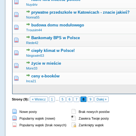
0 głosów - średnia ocena: 0 na 5 gwiazdek
1
2
3
4
5
Nuydriv
prywatne przedszkole w Katowicach - znacie jakieś?
0 głosów - średnia ocena: 0 na 5 gwiazdek
1
2
3
4
5
Nonna55
budowa domu modułowego
0 głosów - średnia ocena: 0 na 5 gwiazdek
1
2
3
4
5
Trousim44
Bankomaty BPS w Polsce
0 głosów - średnia ocena: 0 na 5 gwiazdek
1
2
3
4
5
Riede42
ciepły klimat w Polsce!
0 głosów - średnia ocena: 0 na 5 gwiazdek
1
2
3
4
5
Ningswim53
życie w mieście
0 głosów - średnia ocena: 0 na 5 gwiazdek
1
2
3
4
5
More33
ceny e-booków
0 głosów - średnia ocena: 0 na 5 gwiazdek
1
2
3
4
5
Inca21
Strony (9):
« Wstecz
1
...
5
6
7
8
9
Dalej »
Nowe posty
Brak nowych postów
Popularny wątek (nowe)
Zawiera Twoje posty
Popularny wątek (brak nowych)
Zamknięty wątek