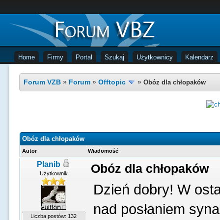
Home
Firmy
Portal
Szukaj
Użytkownicy
Kalendarz
Forum VZB
»
Forum
»
Offtopic
»
Obóz dla chłopaków
Obóz dla chłopaków
Autor
Wiadomość
Planib
Obóz dla chłopaków
Użytkownik
Dzień dobry! W ost
nad posłaniem syna 
Liczba postów: 132