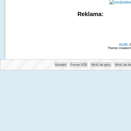
Reklama:
MyBB
, 
Theme created 
Kontakt
Forum VZB
Wróć do góry
Wróć do f