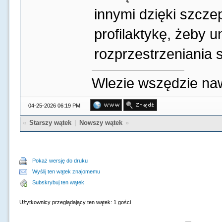
innymi dzięki szcze
profilaktykę, żeby u
rozprzestrzeniania 
Wlezie wszędzie na
04-25-2026 06:19 PM
«
Starszy wątek
|
Nowszy wątek
»
Pokaż wersję do druku
Wyślij ten wątek znajomemu
Subskrybuj ten wątek
Użytkownicy przeglądający ten wątek: 1 gości