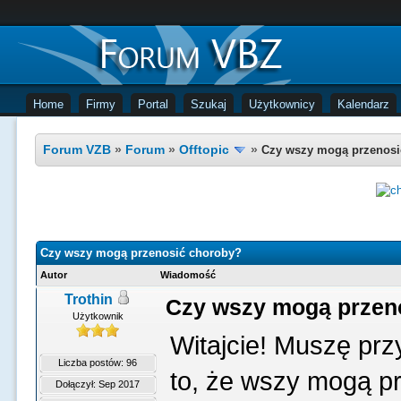
Home
Firmy
Portal
Szukaj
Użytkownicy
Kalendarz
Forum VZB
»
Forum
»
Offtopic
»
Czy wszy mogą przenosi
Czy wszy mogą przenosić choroby?
Autor
Wiadomość
Trothin
Czy wszy mogą przen
Użytkownik
Witajcie! Muszę prz
Liczba postów: 96
to, że wszy mogą pr
Dołączył: Sep 2017