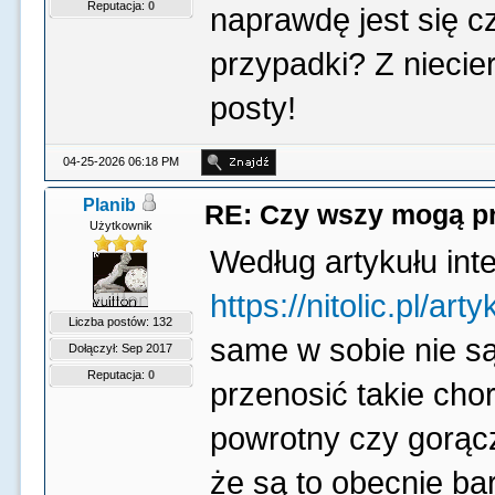
Reputacja:
0
naprawdę jest się c
przypadki? Z niecie
posty!
04-25-2026 06:18 PM
Planib
RE: Czy wszy mogą p
Użytkownik
Według artykułu in
https://nitolic.pl/ar
Liczba postów: 132
same w sobie nie s
Dołączył: Sep 2017
Reputacja:
0
przenosić takie chor
powrotny czy gorąc
że są to obecnie ba