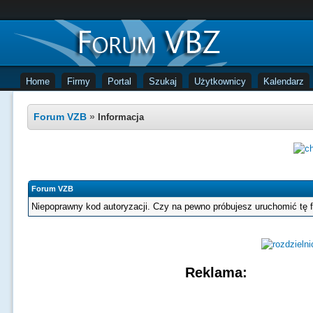
Home
Firmy
Portal
Szukaj
Użytkownicy
Kalendarz
Forum VZB
»
Informacja
Forum VZB
Niepoprawny kod autoryzacji. Czy na pewno próbujesz uruchomić tę 
Reklama: