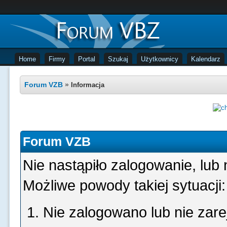
Home
Firmy
Portal
Szukaj
Użytkownicy
Kalendarz
Forum VZB
»
Informacja
Forum VZB
Nie nastąpiło zalogowanie, lub 
Możliwe powody takiej sytuacji:
Nie zalogowano lub nie zare